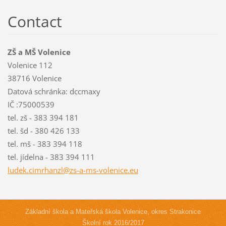
Contact
ZŠ a MŠ Volenice
Volenice 112
38716 Volenice
Datová schránka: dccmaxy
IČ :75000539
tel. zš - 383 394 181
tel. šd - 380 426 133
tel. mš - 383 394 118
tel. jídelna - 383 394 111
ludek.ci
mrhanzl@
zs-a-ms-
volenice
.eu
Základní škola a Mateřská škola Volenice, okres Strakonice
Školní rok 2016/2017