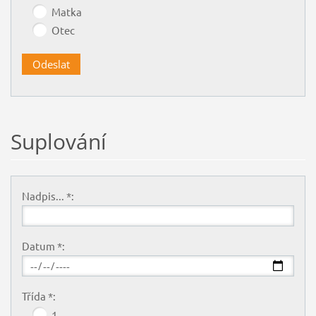
Matka
Otec
Suplování
Nadpis... *:
Datum *:
Třída *:
1