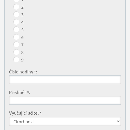
2
3
4
5
6
7
8
9
Číslo hodiny *:
Předmět *:
Vyučující učitel *: