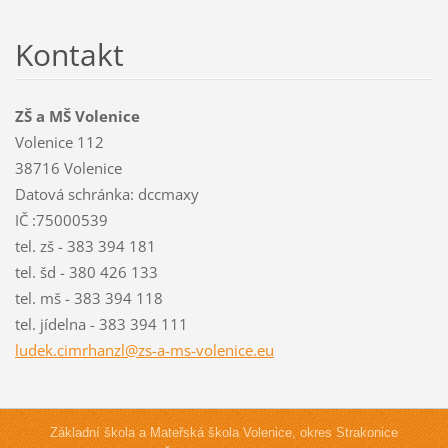
Kontakt
ZŠ a MŠ Volenice
Volenice 112
38716 Volenice
Datová schránka: dccmaxy
IČ :75000539
tel. zš - 383 394 181
tel. šd - 380 426 133
tel. mš - 383 394 118
tel. jídelna - 383 394 111
ludek.ci
mrhanzl@
zs-a-ms-
volenice
.eu
Základní škola a Mateřská škola Volenice, okres Strakonice