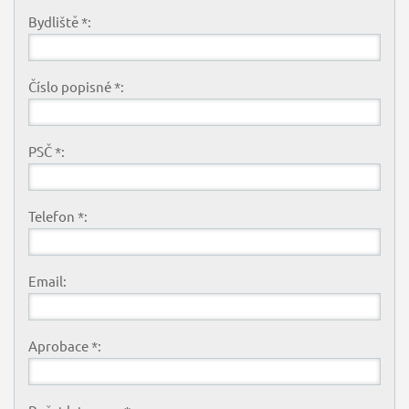
Bydliště *:
Číslo popisné *:
PSČ *:
Telefon *:
Email:
Aprobace *: