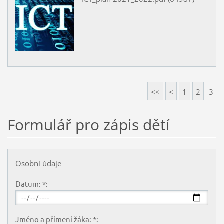
<<
<
1
2
3
Formulář pro zápis dětí
Osobní údaje
Datum: *:
Jméno a přímení žáka: *: