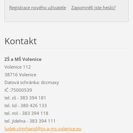
Registrace nového uživatele
Zapomněli jste heslo?
Kontakt
ZŠ a MŠ Volenice
Volenice 112
38716 Volenice
Datová schránka: dccmaxy
IČ :75000539
tel. zš - 383 394 181
tel. šd - 380 426 133
tel. mš - 383 394 118
tel. jídelna - 383 394 111
ludek.ci
mrhanzl@
zs-a-ms-
volenice
.eu