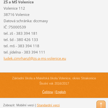
ZŠ a MŠ Volenice
Volenice 112
38716 Volenice
Datová schránka: dccmaxy
IČ :75000539
tel. zš - 383 394 181
tel. šd - 380 426 133
tel. mš - 383 394 118
tel. jídelna - 383 394 111
ludek.ci
mrhanzl@
zs-a-ms-
volenice
.eu
Základní škola a Mateřská škola Volenice, okres Strakonice
Školní rok 2016/2017
Čeština
|
English
Zobrazit:
Mobilní verzi
|
Standardní verzi