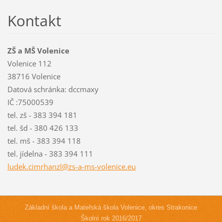
Kontakt
ZŠ a MŠ Volenice
Volenice 112
38716 Volenice
Datová schránka: dccmaxy
IČ :75000539
tel. zš - 383 394 181
tel. šd - 380 426 133
tel. mš - 383 394 118
tel. jídelna - 383 394 111
ludek.ci
mrhanzl@
zs-a-ms-
volenice
.eu
Základní škola a Mateřská škola Volenice, okres Strakonice
Školní rok 2016/2017