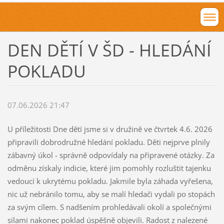
DEN DĚTÍ V ŠD - HLEDÁNÍ
POKLADU
07.06.2026 21:47
U příležitosti Dne dětí jsme si v družině ve čtvrtek 4.6. 2026
připravili dobrodružné hledání pokladu. Děti nejprve plnily
zábavný úkol - správně odpovídaly na připravené otázky. Za
odměnu získaly indicie, které jim pomohly rozluštit tajenku
vedoucí k ukrytému pokladu. Jakmile byla záhada vyřešena,
nic už nebránilo tomu, aby se malí hledači vydali po stopách
za svým cílem. S nadšením prohledávali okolí a společnými
silami nakonec poklad úspěšně objevili. Radost z nalezené