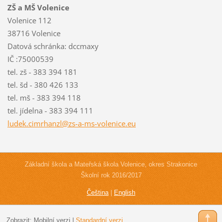
ZŠ a MŠ Volenice
Volenice 112
38716 Volenice
Datová schránka: dccmaxy
IČ :75000539
tel. zš - 383 394 181
tel. šd - 380 426 133
tel. mš - 383 394 118
tel. jídelna - 383 394 111
ludek.ci
mrhanzl@
zs-a-ms-
volenice
.eu
Základní škola a Mateřská škola Volenice, okres Strakonice
Školní rok 2016/2017
Čeština
|
English
Zobrazit:
Mobilní verzi
|
Standardní verzi