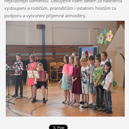
nejkrásnější odměnou. Děkujeme všem dětem za nádherná
vystoupení a rodičům, prarodičům i ostatním hostům za
podporu a vytvoření příjemné atmosféry.