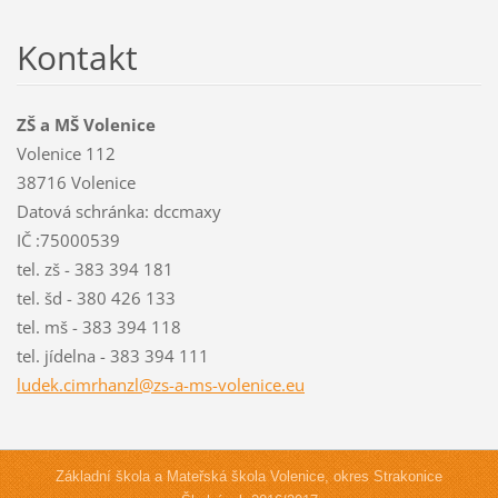
Kontakt
ZŠ a MŠ Volenice
Volenice 112
38716 Volenice
Datová schránka: dccmaxy
IČ :75000539
tel. zš - 383 394 181
tel. šd - 380 426 133
tel. mš - 383 394 118
tel. jídelna - 383 394 111
ludek.ci
mrhanzl@
zs-a-ms-
volenice
.eu
Základní škola a Mateřská škola Volenice, okres Strakonice