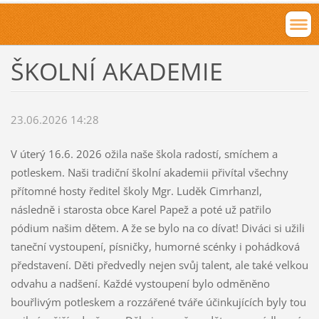
ŠKOLNÍ AKADEMIE
23.06.2026 14:28
V úterý 16.6. 2026 ožila naše škola radostí, smíchem a
potleskem. Naši tradiční školní akademii přivítal všechny
přítomné hosty ředitel školy Mgr. Luděk Cimrhanzl,
následně i starosta obce Karel Papež a poté už patřilo
pódium našim dětem. A že se bylo na co dívat! Diváci si užili
taneční vystoupení, písničky, humorné scénky i pohádková
představení. Děti předvedly nejen svůj talent, ale také velkou
odvahu a nadšení. Každé vystoupení bylo odměněno
bouřlivým potleskem a rozzářené tváře účinkujících byly tou