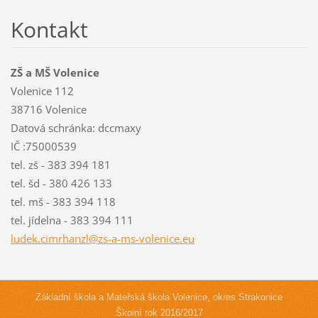
Kontakt
ZŠ a MŠ Volenice
Volenice 112
38716 Volenice
Datová schránka: dccmaxy
IČ :75000539
tel. zš - 383 394 181
tel. šd - 380 426 133
tel. mš - 383 394 118
tel. jídelna - 383 394 111
ludek.ci
mrhanzl@
zs-a-ms-
volenice
.eu
Základní škola a Mateřská škola Volenice, okres Strakonice
Školní rok 2016/2017