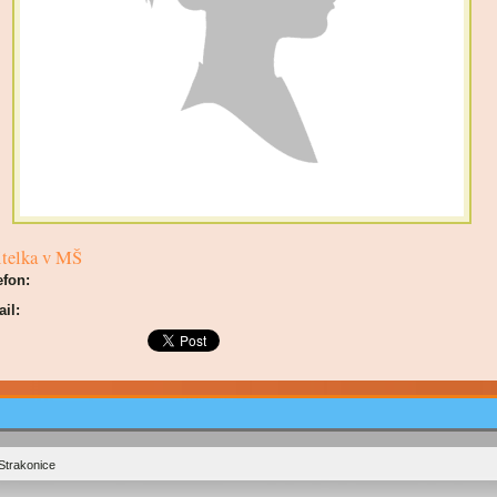
telka v MŠ
efon:
il:
Strakonice