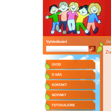
Vyhledávání
Úv
Zu
ÚVOD
O NÁS
KONTAKT
NOVINKY
FOTOGALERIE