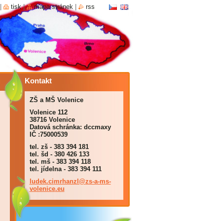
|
tisk
|
mapa stránek
|
rss
Kontakt
ZŠ a MŠ Volenice
Volenice 112
38716 Volenice
Datová schránka: dccmaxy
IČ :75000539
tel. zš - 383 394 181
tel. šd - 380 426 133
tel. mš - 383 394 118
tel. jídelna - 383 394 111
ludek.ci
mrhanzl@
zs-a-ms-
volenice
.eu