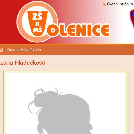
úvodní stránka
od
-
Zuzana Hládečková
zana Hládečková