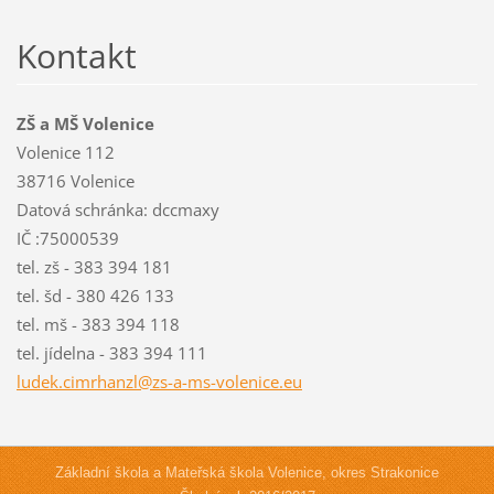
Kontakt
ZŠ a MŠ Volenice
Volenice 112
38716 Volenice
Datová schránka: dccmaxy
IČ :75000539
tel. zš - 383 394 181
tel. šd - 380 426 133
tel. mš - 383 394 118
tel. jídelna - 383 394 111
ludek.ci
mrhanzl@
zs-a-ms-
volenice
.eu
Základní škola a Mateřská škola Volenice, okres Strakonice